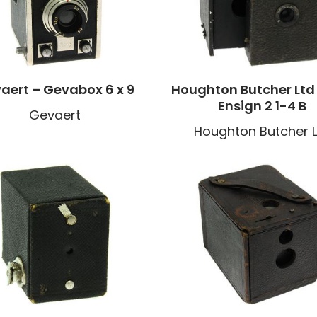
aert – Gevabox 6 x 9
Houghton Butcher Ltd
Ensign 2 1-4 B
Gevaert
Houghton Butcher L