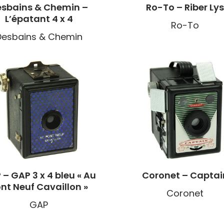
sbains & Chemin –
‎Ro-To – Riber Ly
L’épatant 4 x 4
Ro-To
Desbains & Chemin
– GAP 3 x 4 bleu « Au
Coronet – Captai
nt Neuf Cavaillon »
Coronet
GAP