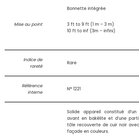
Bonnette intégrée
Mise au point
3 ft to 9 ft (1 m – 3 m)
10 ft to Inf (3m – infini)
Indice de
Rare
rareté
Référence
N° 1221
interne
Solide appareil constitué d’un
avant en bakélite et d’une part
tôle recouverte de cuir noir ave
façade en couleurs.