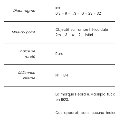
Iris
Diaphragme
6,8 – 8 – 11,3 – 16 – 23 – 32
Objectif sur rampe hélicoïdale
Mise au point
2m – 3 – 4 – 7 – infini
Indice de
Rare
rareté
Référence
N° 1 134
interne
La marque Héard & Mallinjod fut 
en 1923.
Cet appareil, sans aucune indic