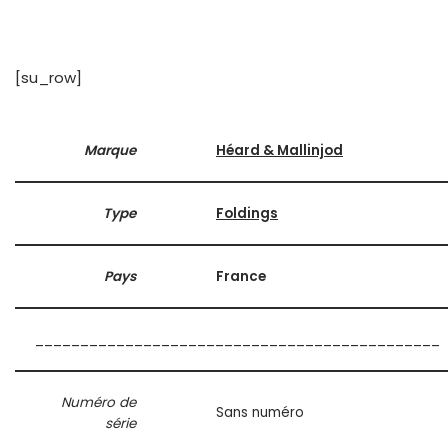
[su_row]
Marque
Héard & Mallinjod‎
Type
Foldings
Pays
France
_____________________________________________
Numéro de
Sans numéro
série