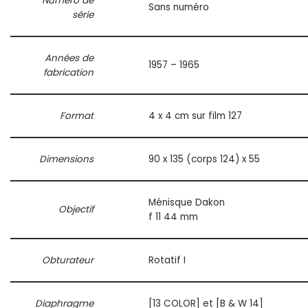
Numéro de
Sans numéro
série
Années de
1957 – 1965
fabrication
Format
4 x 4 cm sur film 127
Dimensions
90 x 135 (corps 124) x 55
Ménisque Dakon
Objectif
f 11 44 mm
Obturateur
Rotatif I
Diaphragme
[13 COLOR] et [B & W 14]