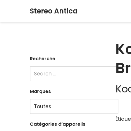
Stereo Antica
Aller
au
contenu
K
Recherche
B
Ko
Marques
Étique
Catégories d’appareils