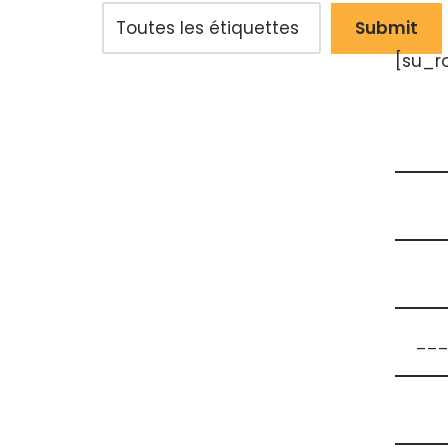
[su_r
___