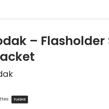
odak – Flasholder
racket
dak
ttes:
FLASHS