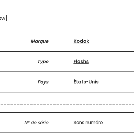
ow]
Marque
Kodak
Type
Flashs
Pays
États-Unis
________________________________________
N° de série
Sans numéro