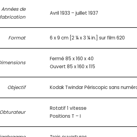
Années de
Avril 1933 – juillet 1937
fabrication
Format
6 x 9 cm [2 ¼ x 3 ¼ in.] sur film 620
Fermé 85 x 160 x 40
Dimensions
Ouvert 85 x 160 x 115
Objectif
Kodak Twindar Périscopic sans numér
Rotatif 1 vitesse
Obturateur
Positions T – I
iaphragme
Trois ouvertures