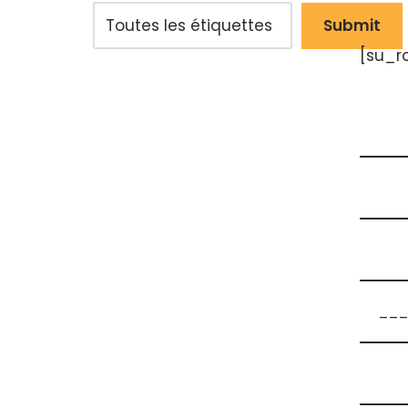
[su_r
___