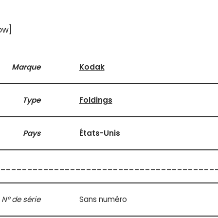
ow]
Marque
Kodak
Type
Foldings
Pays
États-Unis
________________________________________
N° de série
Sans numéro