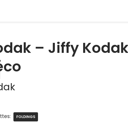
dak – Jiffy Kodak
éco
dak
ttes:
FOLDINGS