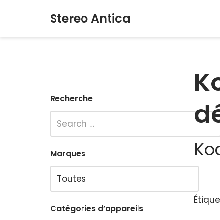
Stereo Antica
Aller
au
contenu
Ko
Recherche
d
Ko
Marques
Étique
Catégories d’appareils