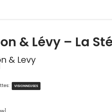
on & Lévy – La St
n & Levy
ttes:
VISIONNEUSES
ow]