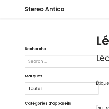
Stereo Antica
Aller
au
contenu
Lé
Recherche
Léo
Marques
Étique
Catégories d’appareils
[su_r