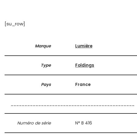
[su_row]
Marque
Lumière
Type
Foldings
Pays
France
_____________________________________________
Numéro de série
N° B 416