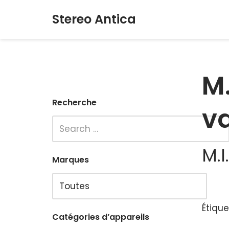
Stereo Antica
Aller
au
contenu
M.
Recherche
va
M.I
Marques
Étique
Catégories d’appareils