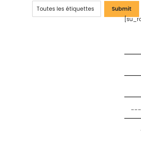
[su_r
___