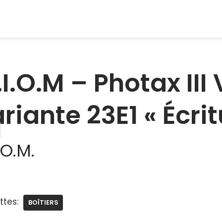
I.O.M – Photax III
riante 23E1 « Écrit
.O.M.
ttes:
BOÎTIERS