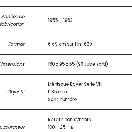
Années de
1955 – 1962
fabrication
Format
6 x 9 cm sur film 620
Dimensions
160 x 95 x 65 (96 tube sorti)
Ménisque Boyer Série VIII
Objectif
F 85 mm
Sans numéro
Rotatif non synchro
Obturateur
100 – 25 – B