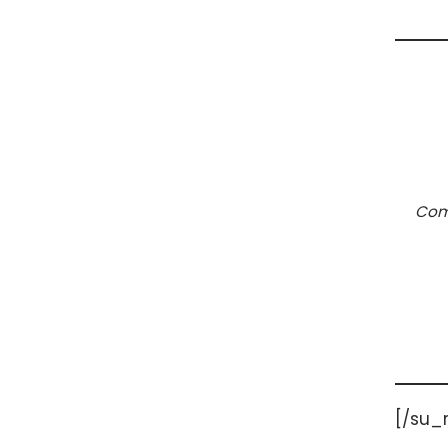
Com
[/su_