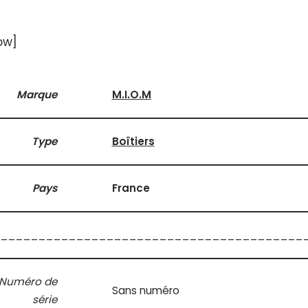
ow]
Marque
M.I.O.M
Type
Boîtiers
Pays
France
________________________________________
Numéro de
Sans numéro
série