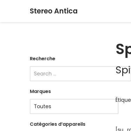
Stereo Antica
Aller
au
contenu
Sp
Recherche
Spi
Marques
Étique
Catégories d’appareils
[su_r