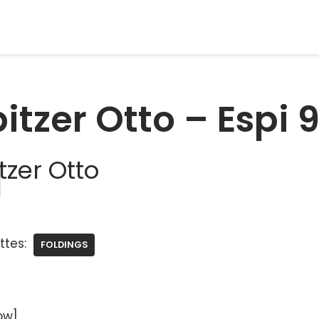
itzer Otto – Espi 9
tzer Otto
ttes:
FOLDINGS
ow]