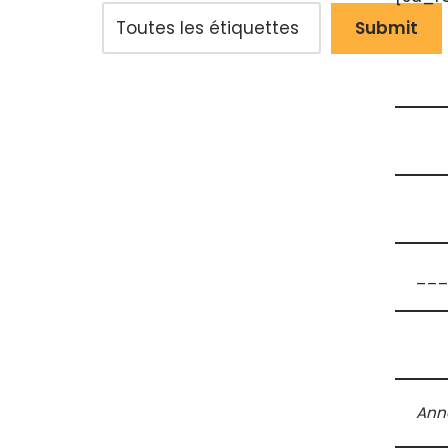
___
Anné