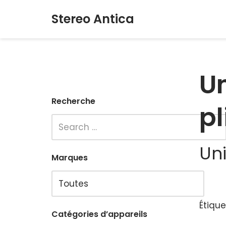
Stereo Antica
Aller
au
contenu
U
Recherche
pl
Un
Marques
Étique
Catégories d’appareils