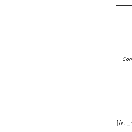
Com
[/su_