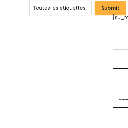
[su_r
___