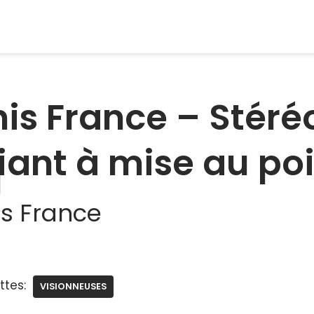
nis France – Stér
iant à mise au po
is France
ttes:
VISIONNEUSES