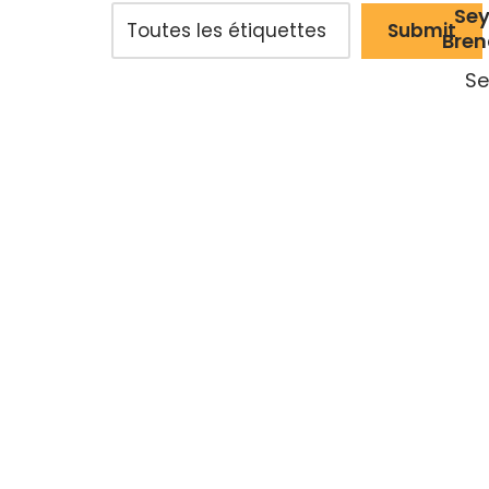
Sey
Bren
Se